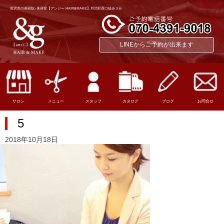
所沢市の美容院･美容室【アンジー HAIR&MAKE】所沢駅西口徒歩３分
LINEからご予約が出来ます
サロン
メニュー
スタッフ
カタログ
ブログ
お問合せ
5
2018年10月18日