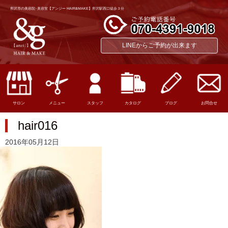
所沢市の美容院･美容室【アンジー HAIR&MAKE】所沢駅西口徒歩３分
LINEからご予約が出来ます
サロン
メニュー
スタッフ
カタログ
ブログ
お問合せ
hair016
2016年05月12日