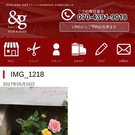
所沢市の美容院･美容室【アンジー HAIR&MAKE】所沢駅西口徒歩３分
LINEからご予約が出来ます
サロン
メニュー
スタッフ
カタログ
ブログ
お問合せ
IMG_1218
2017年05月15日