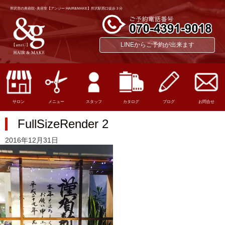
所沢市の美容院･美容室【アンジー HAIR&MAKE】所沢駅西口徒歩３分
LINEからご予約が出来ます
サロン
メニュー
スタッフ
カタログ
ブログ
お問合せ
FullSizeRender 2
2016年12月31日