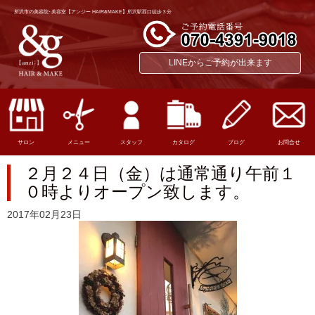
所沢市の美容院･美容室【アンジー HAIR&MAKE】所沢駅西口徒歩３分
LINEからご予約が出来ます
サロン
メニュー
スタッフ
カタログ
ブログ
お問合せ
２月２４日（金）は通常通り午前１
０時よりオープン致します。
2017年02月23日