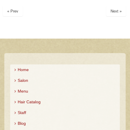
開
新
き
し
ま
い
« Prev
Next »
す
ウ
)
ィ
ン
ド
ウ
で
開
き
ま
す
)
Home
Salon
Menu
Hair Catalog
Staff
Blog