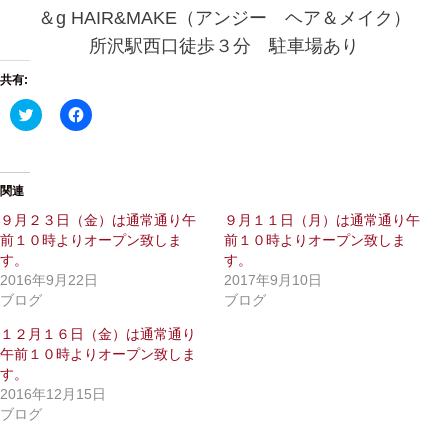
＆g HAIR&MAKE（アンジー ヘア＆メイク）
所沢駅西口徒歩３分 駐車場あり
共有:
ク
F
リ
a
ッ
c
ク
e
し
b
て
o
T
o
関連
w
k
i
で
９月２３日（金）は通常通り午
９月１１日（月）は通常通り午
t
共
前１０時よりオープン致しま
前１０時よりオープン致しま
t
有
e
す
す。
す。
r
る
で
に
2016年9月22日
2017年9月10日
共
は
ブログ
ブログ
有
ク
(
リ
新
ッ
１２月１６日（金）は通常通り
し
ク
午前１０時よりオープン致しま
い
し
ウ
て
す。
ィ
く
2016年12月15日
ン
だ
ド
さ
ブログ
ウ
い
で
(