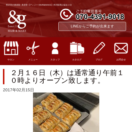
所沢市の美容院･美容室【アンジー HAIR&MAKE】所沢駅西口徒歩３分
LINEからご予約が出来ます
サロン
メニュー
スタッフ
カタログ
ブログ
お問合せ
２月１６日（木）は通常通り午前１
０時よりオープン致します。
2017年02月15日