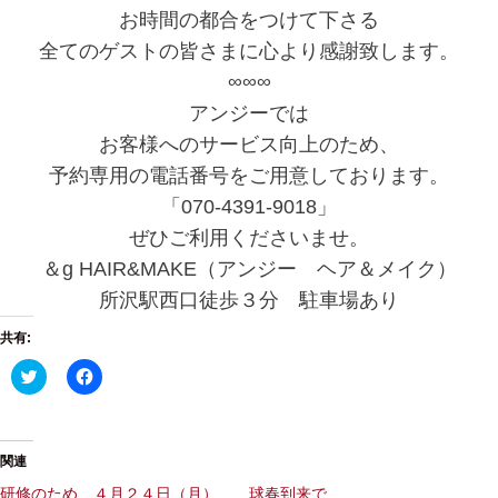
お時間の都合をつけて下さる
全てのゲストの皆さまに心より感謝致します。
∞∞∞
アンジーでは
お客様へのサービス向上のため、
予約専用の電話番号をご用意しております。
「070-4391-9018」
ぜひご利用くださいませ。
＆g HAIR&MAKE（アンジー ヘア＆メイク）
所沢駅西口徒歩３分 駐車場あり
共有:
ク
F
リ
a
ッ
c
ク
e
し
b
て
o
T
o
関連
w
k
i
で
研修のため、４月２４日（月）
球春到来で…