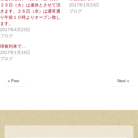
t
共
２５日（火）は連休とさせて頂
2017年1月23日
t
有
e
す
きます。２６日（水）は通常通
ブログ
r
る
で
に
り午前１０時よりオープン致し
共
は
ます。
有
ク
(
リ
2017年4月23日
新
ッ
ブログ
し
ク
い
し
ウ
て
球春到来で…
ィ
く
2017年1月24日
ン
だ
ド
さ
ブログ
ウ
い
で
(
開
新
き
し
ま
い
« Prev
Next »
す
ウ
)
ィ
ン
ド
ウ
で
開
き
ま
す
)