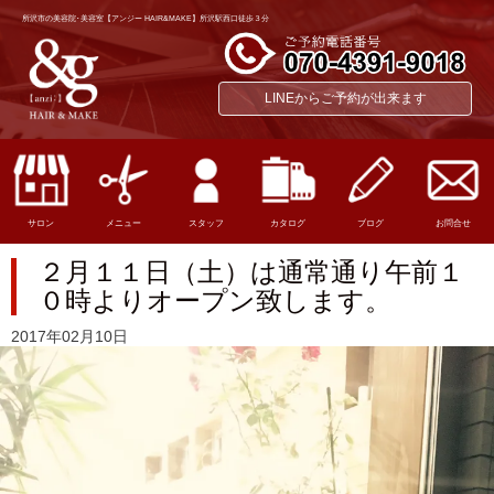
所沢市の美容院･美容室【アンジー HAIR&MAKE】所沢駅西口徒歩３分
LINEからご予約が出来ます
サロン
メニュー
スタッフ
カタログ
ブログ
お問合せ
２月１１日（土）は通常通り午前１
０時よりオープン致します。
2017年02月10日