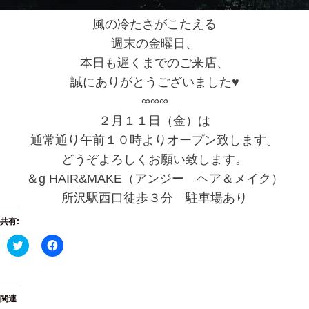
風の冷たさがこたえる
週末の金曜日、
本日も遅くまでのご来店、
誠にありがとうございました♥
∞∞∞
２月１１日（金）は
通常通り午前１０時よりオープン致します。
どうぞよろしくお願い致します。
＆g HAIR&MAKE（アンジー ヘア＆メイク）
所沢駅西口徒歩３分 駐車場あり
共有:
ク
F
リ
a
ッ
c
ク
e
し
b
て
o
T
o
関連
w
k