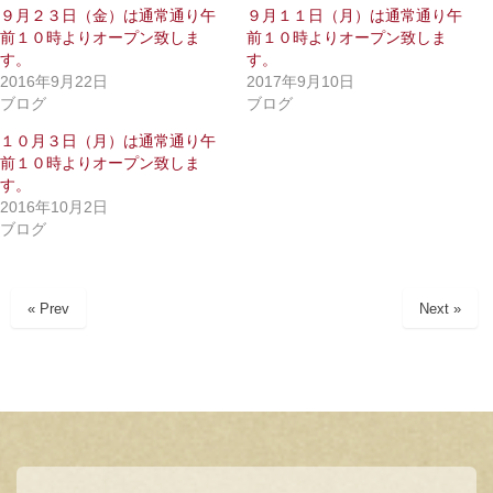
i
で
９月２３日（金）は通常通り午
９月１１日（月）は通常通り午
t
共
前１０時よりオープン致しま
前１０時よりオープン致しま
t
有
e
す
す。
す。
r
る
で
に
2016年9月22日
2017年9月10日
共
は
ブログ
ブログ
有
ク
(
リ
新
ッ
１０月３日（月）は通常通り午
し
ク
前１０時よりオープン致しま
い
し
ウ
て
す。
ィ
く
2016年10月2日
ン
だ
ド
さ
ブログ
ウ
い
で
(
開
新
き
し
ま
い
« Prev
Next »
す
ウ
)
ィ
ン
ド
ウ
で
開
き
ま
す
)