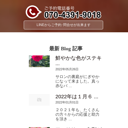
LINEからご予約･問合せが出来ます
最新 Blog 記事
鮮やかな色がステキ
...
2022年05月26日
サロンの裏庭がにぎやか
になって来ました。真っ
赤なバ ...
2022年は１月６ ...
2022年01月01日
２０２１年も、たくさん
の方々からの応援と助力
を頂き ...