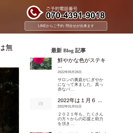
LINEからご予約･問合せが出来ます
は無
最新 Blog 記事
鮮やかな色がステキ
...
2022年05月26日
サロンの裏庭がにぎやか
になって来ました。真っ
赤なバ ...
2022年は１月６ ...
2022年01月01日
２０２１年も、たくさん
の方々からの応援と助力
を頂き ...