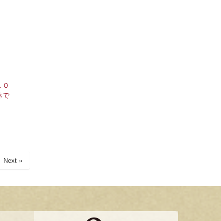
１０
休で
Next »