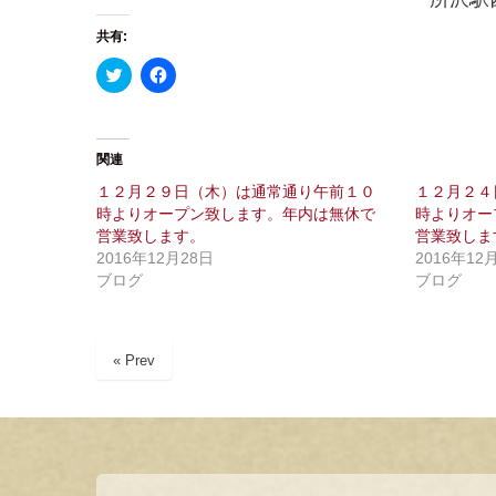
共有:
ク
F
リ
a
ッ
c
ク
e
し
b
て
o
T
o
関連
w
k
i
で
１２月２９日（木）は通常通り午前１０
１２月２４
t
共
時よりオープン致します。年内は無休で
時よりオー
t
有
e
す
営業致します。
営業致しま
r
る
で
に
2016年12月28日
2016年12
共
は
ブログ
ブログ
有
ク
(
リ
新
ッ
し
ク
い
し
ウ
て
« Prev
ィ
く
ン
だ
ド
さ
ウ
い
で
(
開
新
き
し
ま
い
す
ウ