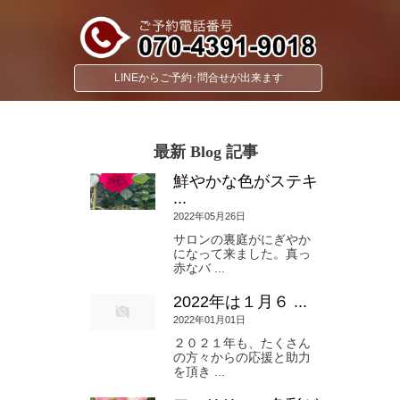
LINEからご予約･問合せが出来ます
最新 Blog 記事
鮮やかな色がステキ
...
2022年05月26日
サロンの裏庭がにぎやか
になって来ました。真っ
赤なバ ...
2022年は１月６ ...
2022年01月01日
２０２１年も、たくさん
の方々からの応援と助力
を頂き ...