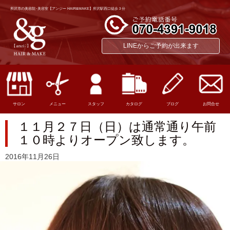
所沢市の美容院･美容室【アンジー HAIR&MAKE】所沢駅西口徒歩３分
LINEからご予約が出来ます
サロン
メニュー
スタッフ
カタログ
ブログ
お問合せ
１１月２７日（日）は通常通り午前
１０時よりオープン致します。
2016年11月26日