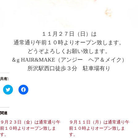
１１月２７日（日）は
通常通り午前１０時よりオープン致します。
どうぞよろしくお願い致します。
＆g HAIR&MAKE（アンジー ヘア＆メイク）
所沢駅西口徒歩３分 駐車場有り
共有:
ク
F
リ
a
ッ
c
ク
e
し
b
て
o
T
o
関連
w
k
i
で
９月２３日（金）は通常通り午
９月１１日（月）は通常通り午
t
共
前１０時よりオープン致しま
前１０時よりオープン致しま
t
有
e
す
す。
す。
r
る