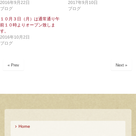
で
に
2016年9月22日
2017年9月10日
共
は
ブログ
ブログ
有
ク
(
リ
新
ッ
１０月３日（月）は通常通り午
し
ク
前１０時よりオープン致しま
い
し
ウ
て
す。
ィ
く
2016年10月2日
ン
だ
ド
さ
ブログ
ウ
い
で
(
開
新
き
し
ま
い
« Prev
Next »
す
ウ
)
ィ
ン
ド
ウ
で
開
き
ま
す
)
Home