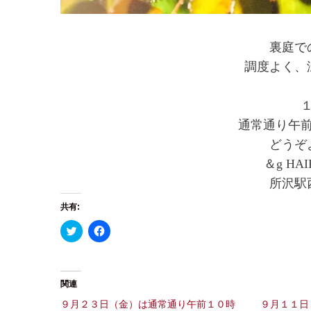
裏庭で
調度よく、
通常通り午
どうぞ
＆g H
所沢駅
共有:
ク
F
リ
a
ッ
c
ク
e
し
b
て
o
T
o
関連
w
k
i
で
９月２３日（金）は通常通り午前１０時
９月１１日
t
共