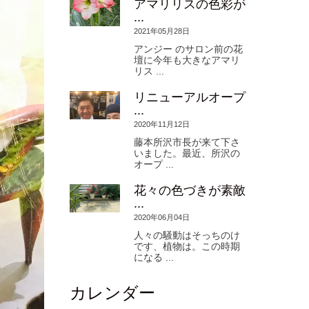
アマリリスの色彩が
...
2021年05月28日
アンジー のサロン前の花
壇に今年も大きなアマリ
リス ...
リニューアルオープ
...
2020年11月12日
藤本所沢市長が来て下さ
いました。最近、所沢の
オープ ...
花々の色づきが素敵
...
2020年06月04日
人々の騒動はそっちのけ
です、植物は。この時期
になる ...
カレンダー