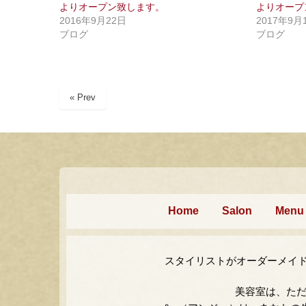
よりオープン致します。
よりオープ
t
有
e
す
2016年9月22日
2017年9月
r
る
で
に
ブログ
ブログ
共
は
有
ク
(
リ
新
ッ
し
ク
い
し
ウ
て
« Prev
ィ
く
ン
だ
ド
さ
ウ
い
で
(
開
新
き
し
ま
い
す
ウ
)
ィ
ン
ド
Home
Salon
Menu
ウ
で
開
き
ま
す
スタイリストがオーダーメイ
)
美容室は、た