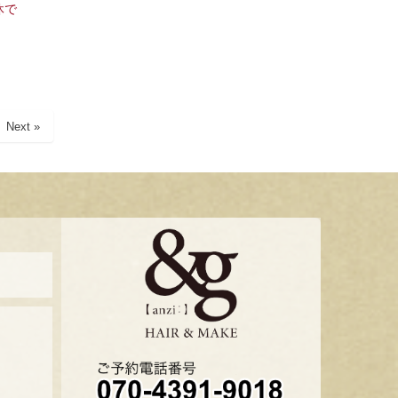
休で
Next »