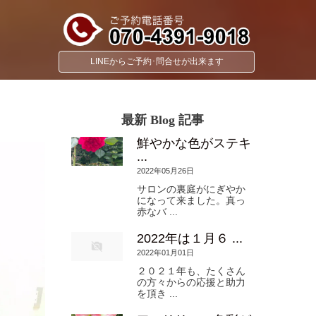
LINEからご予約･問合せが出来ます
最新 Blog 記事
鮮やかな色がステキ
...
2022年05月26日
サロンの裏庭がにぎやか
になって来ました。真っ
赤なバ ...
2022年は１月６ ...
2022年01月01日
２０２１年も、たくさん
の方々からの応援と助力
を頂き ...