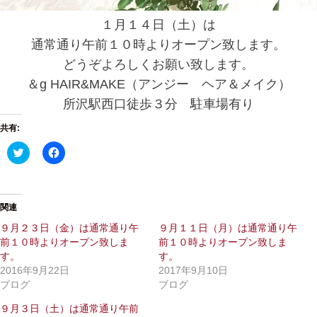
１月１４日（土）は
通常通り午前１０時よりオープン致します。
どうぞよろしくお願い致します。
＆g HAIR&MAKE（アンジー ヘア＆メイク）
所沢駅西口徒歩３分 駐車場有り
共有:
ク
F
リ
a
ッ
c
ク
e
し
b
て
o
T
o
関連
w
k
i
で
９月２３日（金）は通常通り午
９月１１日（月）は通常通り午
t
共
前１０時よりオープン致しま
前１０時よりオープン致しま
t
有
e
す
す。
す。
r
る
で
に
2016年9月22日
2017年9月10日
共
は
ブログ
ブログ
有
ク
(
リ
新
ッ
９月３日（土）は通常通り午前
し
ク