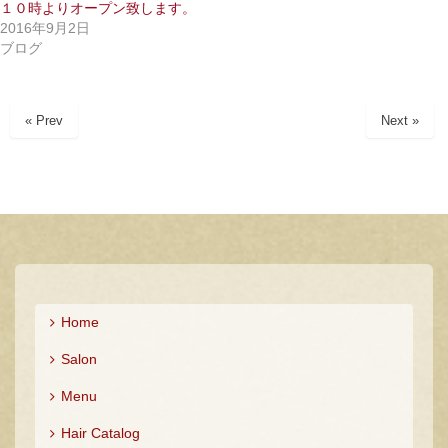
１０時よりオープン致します。
い
し
ウ
て
2016年9月2日
ィ
く
ブログ
ン
だ
ド
さ
ウ
い
で
(
開
新
き
し
« Prev
Next »
ま
い
す
ウ
)
ィ
ン
ド
ウ
で
開
き
ま
す
)
Home
Salon
Menu
Hair Catalog