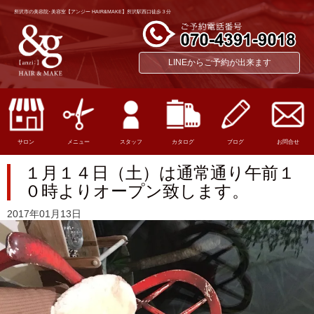
所沢市の美容院･美容室【アンジー HAIR&MAKE】所沢駅西口徒歩３分
LINEからご予約が出来ます
サロン
メニュー
スタッフ
カタログ
ブログ
お問合せ
１月１４日（土）は通常通り午前１
０時よりオープン致します。
2017年01月13日