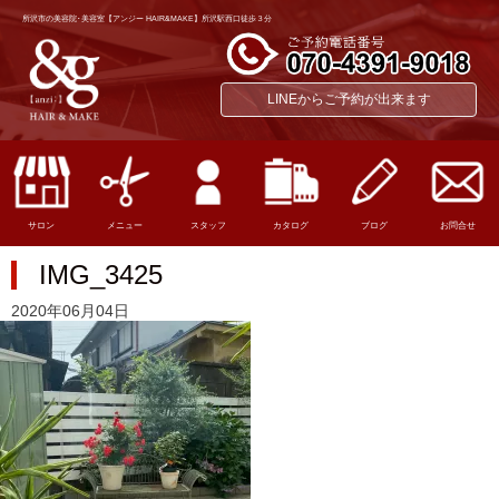
所沢市の美容院･美容室【アンジー HAIR&MAKE】所沢駅西口徒歩３分
LINEからご予約が出来ます
サロン
メニュー
スタッフ
カタログ
ブログ
お問合せ
IMG_3425
2020年06月04日