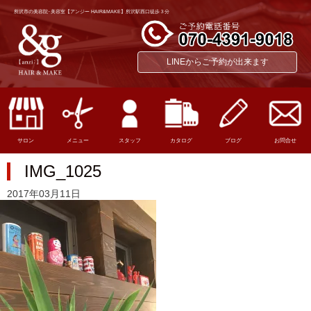
所沢市の美容院･美容室【アンジー HAIR&MAKE】所沢駅西口徒歩３分
LINEからご予約が出来ます
サロン
メニュー
スタッフ
カタログ
ブログ
お問合せ
IMG_1025
2017年03月11日