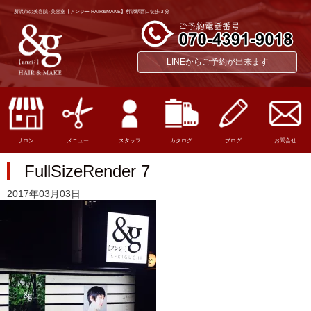
所沢市の美容院･美容室【アンジー HAIR&MAKE】所沢駅西口徒歩３分
LINEからご予約が出来ます
サロン
メニュー
スタッフ
カタログ
ブログ
お問合せ
FullSizeRender 7
2017年03月03日