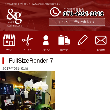
所沢市の美容院･美容室【アンジー HAIR&MAKE】所沢駅西口徒歩３分
LINEからご予約が出来ます
サロン
メニュー
スタッフ
カタログ
ブログ
お問合せ
FullSizeRender 7
2017年03月01日