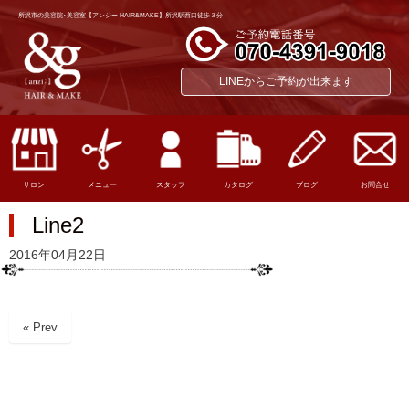
所沢市の美容院･美容室【アンジー HAIR&MAKE】所沢駅西口徒歩３分
LINEからご予約が出来ます
サロン
メニュー
スタッフ
カタログ
ブログ
お問合せ
Line2
2016年04月22日
« Prev